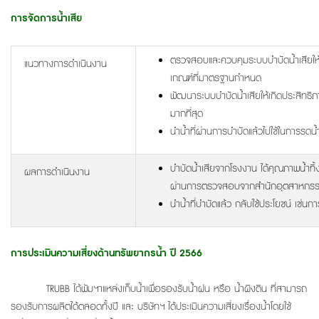
การจัดการน้ำเสีย
ตรวจสอบและควบคุมระบบบำบัดน้ำเสียให้มี
แนวทางการดำเนินงาน
เกณฑ์ที่มาตรฐานกำหนด
พัฒนาระบบบำบัดน้ำเสียให้เกิดประสิทธิภา
มากที่สุด
นำน้ำที่ผ่านการบำบัดแล้วไปใช้ในการรด
บำบัดน้ำเสียจากโรงงาน ได้คุณภาพน้ำ
ผลการดำเนินงาน
ผ่านการตรวจสอบจากสำนักอุตสาหกรร
นำน้ำที่บำบัดแล้ว กลับใช้ประโยชน์ เช่
การประเมินความเสี่ยงด้านทรัพยากรน้ำ ปี 2566
TRUBB ได้พัมฯาแหล่งเก็บน้ำเพื่อรองรับน้ำฝน หรือ น้ำผิงดิน ที่สามารถ
รองรับการผลิตได้ตลอดทั้งปี และ บริษัทฯ ได้ประเมินความเสี่ยงเรื่องน้ำโดยใช้