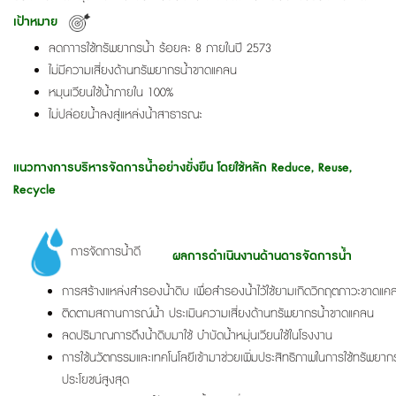
เป้าหมาย
ลดกาารใช้ทรัพยากรน้ำ ร้อยละ 8 ภายในปี 2573
ไม่มีความเสี่ยงด้านทรัพยากรน้ำขาดแคลน
หมุนเวียนใช้น้ำภายใน 100%
ไม่ปล่อยน้ำลงสู่แหล่งน้ำสาธารณะ
แนวทางการบริหารจัดการน้ำอย่างยั่งยืน โดยใช้หลัก Reduce, Reuse,
Recycle
การจัดการน้ำดี
ผลการดำเนินงานด้านดารจัดการน้ำ
การสร้างแหล่งสำรองน้ำดิบ เพื่อสำรองน้ำไว้ใช้ยามเกิดวิกฤตภาวะขาดแค
ติดตามสถานการณ์น้ำ ประเมินความเสี่ยงด้านทรัพยากรน้ำขาดแคลน
ลดปริมาณการดึงน้ำดิบมาใช้ บำบัดน้ำหมุ่นเวียนใช้ในโรงงาน
การใช้นวัตกรรมและเทคโนโลยีเข้ามาช่วยเพิ่มประสิทธิภาพในการใช้ทรัพยากรน
ประโยชน์สูงสุด