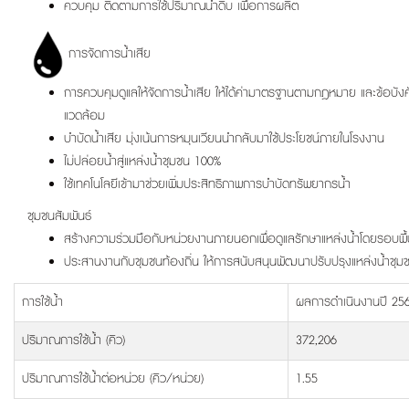
ควบคุม ติดตามการใช้ปริมาณน้ำดิบ เพื่อการผลิต
การจัดการน้ำเสีย
การควบคุมดูแลให้จัดการน้ำเสีย ให้ได้ค่ามาตรฐานตามกฎหมาย และข้อบังคั
แวดล้อม
บำบัดน้ำเสีย มุ่งเน้นการหมุนเวียนนำกลับมาใช้ประโยชน์ภายในโรงงาน
ไม่ปล่อยน้ำสู่แหล่งน้ำชุมชน 100%
ใช้เทคโนโลยีเข้ามาช่วยเพิ่มประสิทธิภาพการบำบัดทรัพยากรน้ำ
ชุมชนสัมพันธ์
สร้างความร่วมมือกับหน่วยงานภายนอกเพื่อดูแลรักษาแหล่งน้ำโดยรอบพื้น
ประสานงานกับชุมชนท้องถิ่น ให้การสนับสนุนพัฒนาปรับปรุงแหล่งน้ำชุม
การใช้น้ำ
ผลการดำเนินงานปี 25
ปริมาณการใช้น้ำ (คิว)
372,206
ปริมาณการใช้น้ำต่อหน่วย (คิว/หน่วย)
1.55