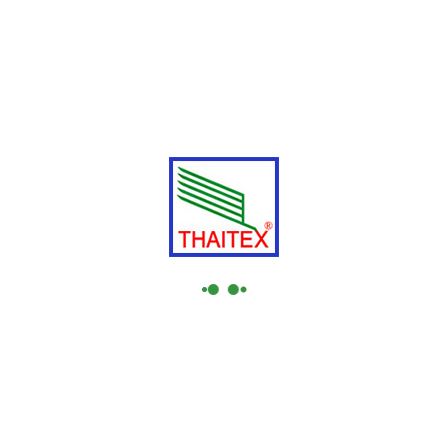
ที่อยู่
:
เลขที่ 1/7 อาคารบางนาธานี ชั้น3 ห้อง3B ซอยบางนา-
ตราด 34 แขวงบางนาใต้ เขตบางนา กรุงเทพฯ 10260
โทรศัพท์
: +66 2398 7188, +66 2398 7189
โทรสาร
: +66 2398 7187
เว๊ปไซต์
: https://www.thairubbergloves.com/
4.
บริษัท ไทยรับเบอร์ เอช พี เอ็น อาร์
จำกัด